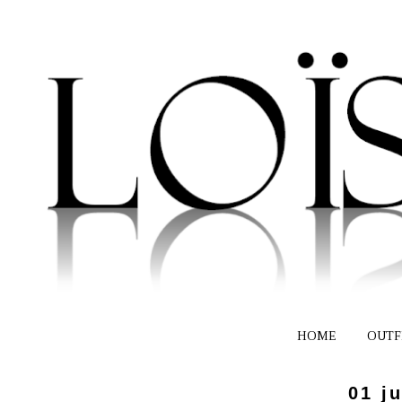
HOME
OUTF
01 ju