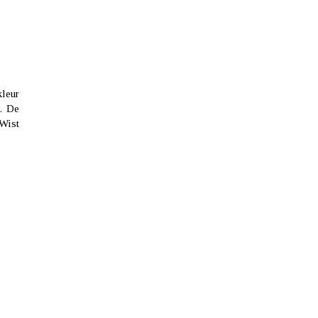
kleur
. De
 Wist