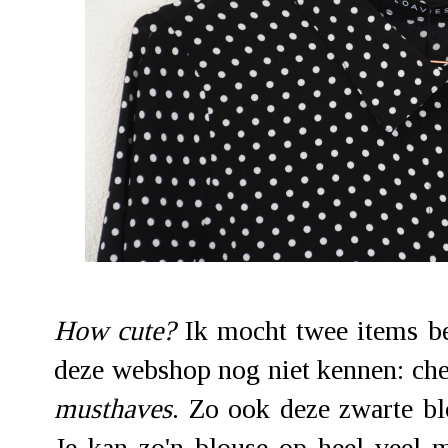
How cute?
Ik mocht twee items be
deze webshop nog niet kennen: che
musthaves
. Zo ook deze
zwarte bl
Je kan zo'n blouse op heel veel m