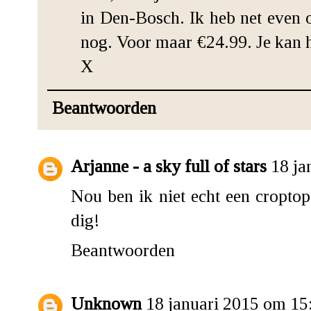
in Den-Bosch. Ik heb net even 
nog. Voor maar €24.99. Je kan h
X
Beantwoorden
Arjanne - a sky full of stars
18 ja
Nou ben ik niet echt een croptop
dig!
Beantwoorden
Unknown
18 januari 2015 om 15