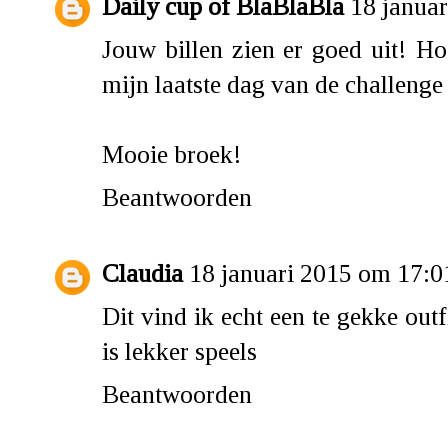
Daily cup of BlaBlaBla
18 janua
Jouw billen zien er goed uit! Ho
mijn laatste dag van de challenge 
Mooie broek!
Beantwoorden
Claudia
18 januari 2015 om 17:0
Dit vind ik echt een te gekke outf
is lekker speels
Beantwoorden