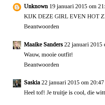
Unknown
19 januari 2015 om 21
KIJK DEZE GIRL EVEN HOT Z
Beantwoorden
Maaike Sanders
22 januari 2015
Wauw, mooie outfit!
Beantwoorden
Saskia
22 januari 2015 om 20:47
Heel tof! Je truitje is cool, die w