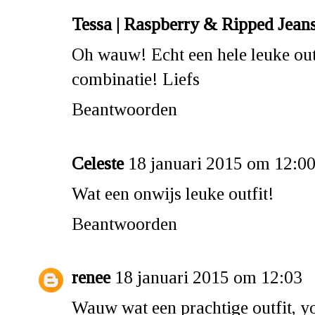
Tessa | Raspberry & Ripped Jean
Oh wauw! Echt een hele leuke outf
combinatie! Liefs
Beantwoorden
Celeste
18 januari 2015 om 12:0
Wat een onwijs leuke outfit!
Beantwoorden
renee
18 januari 2015 om 12:03
Wauw wat een prachtige outfit, yo