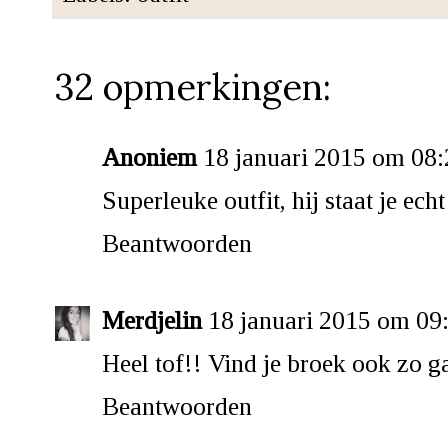
32 opmerkingen:
Anoniem
18 januari 2015 om 08:
Superleuke outfit, hij staat je ech
Beantwoorden
Merdjelin
18 januari 2015 om 09
Heel tof!! Vind je broek ook zo g
Beantwoorden