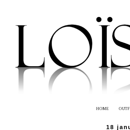
HOME
OUTF
18 jan